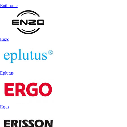
Enthronic
Enzo
Eplutus
Ergo