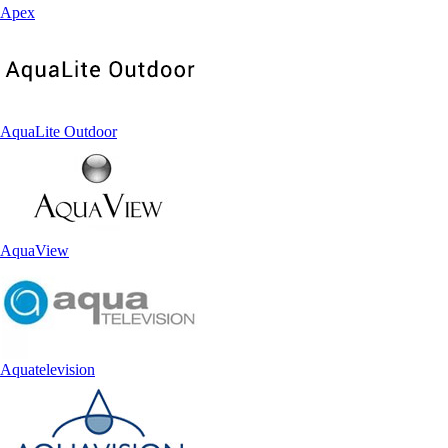
Apex
AquaLite Outdoor
AquaView
Aquatelevision