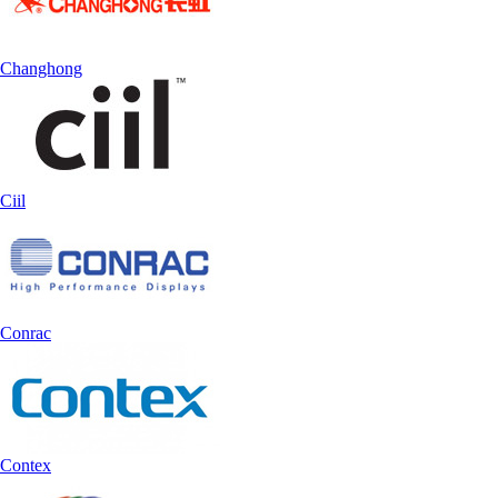
Changhong
Ciil
Conrac
Contex