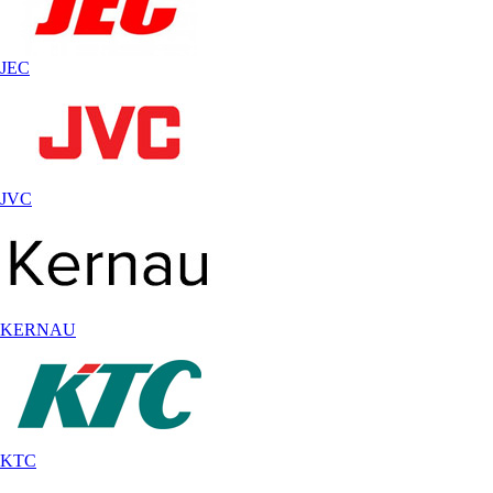
JEC
JVC
KERNAU
KTC