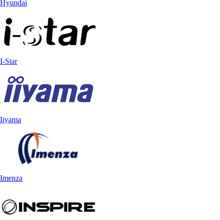
Hyundai
I-Star
Iiyama
Imenza