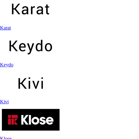
Karat
Keydo
Kivi
Klose