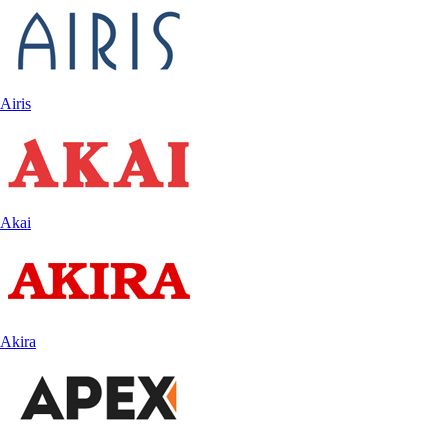
Airis
Akai
Akira