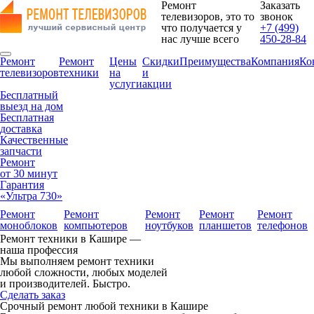
Ремонт
Заказать
телевизоров, это то
звонок
что получается у
+7 (499)
нас лучше всего
450-28-84
Ремонт
Ремонт
Цены
Скидки
Преимущества
Компания
Ко
телевизоров
техники
на
и
услуги
акции
Бесплатный
выезд на дом
Бесплатная
доставка
Качественные
запчасти
Ремонт
от 30 минут
Гарантия
«Ультра 730»
Ремонт
Ремонт
Ремонт
Ремонт
Ремонт
моноблоков
компьютеров
ноутбуков
планшетов
телефонов
Ремонт техники в Кашире —
наша профессия
Мы выполняем ремонт техники
любой сложности, любых моделей
и производителей. Быстро.
Сделать заказ
Срочный ремонт любой техники в Кашире