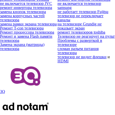
не включается телевизор JVC
не включается телевизор
ремонт инвертора телевизора
samsung
замена кнопок телевизора
не работает телевизор Fujitsu
замена корпусных частей
телевизор не переключает
телевизора
каналы
замена рамки экрана телевизора
на телевизоре Grundig не
Ремонт T-con телевизора
показыет экран
Ремонт процессора телевизора
ремонт телевизоров toshiba
Ремонт и замена Flash памяти
Телевизор не реагирует на пульт
телевизора
Проблемы с разверткой в
Замена экрана (матрицы)
телевизоре
телевизора
сломан разъем питания
телевизора
телевизор не видит флешки
и
HDMI
3Q