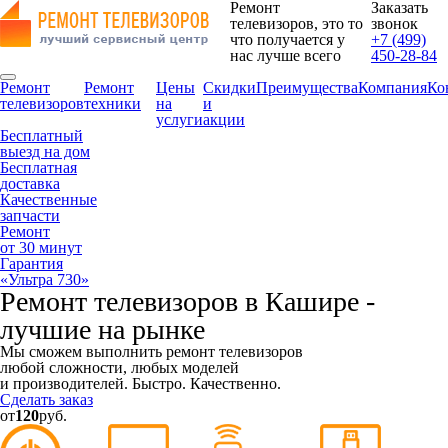
Ремонт
Заказать
телевизоров, это то
звонок
что получается у
+7 (499)
нас лучше всего
450-28-84
Ремонт
Ремонт
Цены
Скидки
Преимущества
Компания
Ко
телевизоров
техники
на
и
услуги
акции
Бесплатный
выезд на дом
Бесплатная
доставка
Качественные
запчасти
Ремонт
от 30 минут
Гарантия
«Ультра 730»
Ремонт телевизоров в Кашире -
лучшие на рынке
Мы сможем выполнить ремонт телевизоров
любой сложности, любых моделей
и производителей. Быстро. Качественно.
Сделать заказ
от
120
руб.