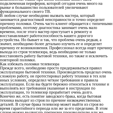
подключенная периферия, которой сегодня очень много на
рынке и большинство пользователей увеличивают
функционального своего ТВ.
В любом случае необходимо вызвать мастера, который
занимается диагностикой неисправности и точно определит
причину поломки. Очень часто клиент обращается с типичными
проблемами, поэтому диагностика занимает очень мало
времени, после этого мастер приступает к ремонту и
восстанавливает работоспособность вашего дорогого
устройства. Но бывает и так, что проблема очень редкая, а
значит, необходимо более детально изучить ее и определит
причину ее возникновения. Профессионал всегда ищет причину
выхода из строя телевизора, ведь необходимо не только
восстановить работу бытовой техники, но также и исключить
повторной поломки.
Как избежать поломки телевизора
Прежде всего, необходимо просто придерживаться правил
эксплуатации бытовой техники. Производитель проделал очень
сложную работу, он протестировал работу техники в тех или
иных условиях, определил четкие требования и правила
эксплуатации. Если вы будете бережно относиться к технике и
выполнять все требования указанные в инструкции по
эксплуатации, то телевизор проработает очень долго.
Конечно же, есть понятие заводского брака, когда бытовая
техника выходит из строя по причине низкокачественных
деталей. В случае брака телевизор может выйти из строя во
время гарантийного периода или же за его пределами. В этом
случае можно выдвигать претензии производителю или же