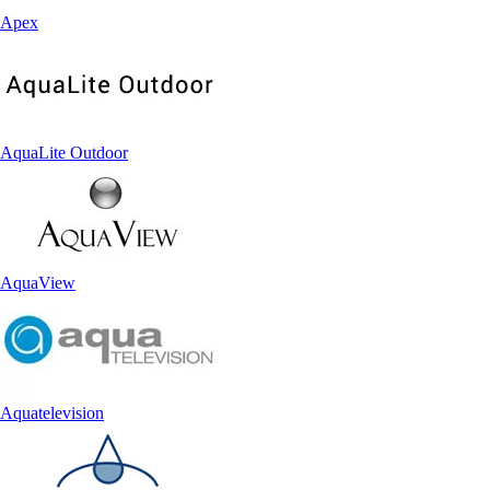
Apex
AquaLite Outdoor
AquaView
Aquatelevision