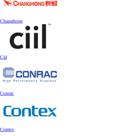
Changhong
Ciil
Conrac
Contex