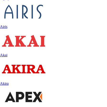
Airis
Akai
Akira