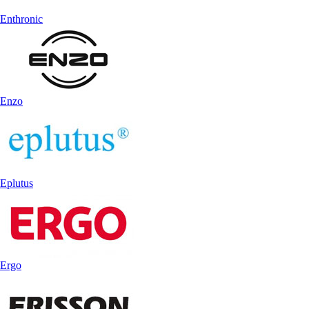
Enthronic
Enzo
Eplutus
Ergo