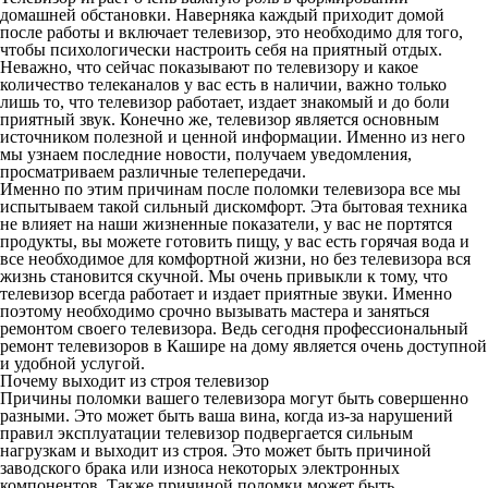
домашней обстановки. Наверняка каждый приходит домой
после работы и включает телевизор, это необходимо для того,
чтобы психологически настроить себя на приятный отдых.
Неважно, что сейчас показывают по телевизору и какое
количество телеканалов у вас есть в наличии, важно только
лишь то, что телевизор работает, издает знакомый и до боли
приятный звук. Конечно же, телевизор является основным
источником полезной и ценной информации. Именно из него
мы узнаем последние новости, получаем уведомления,
просматриваем различные телепередачи.
Именно по этим причинам после поломки телевизора все мы
испытываем такой сильный дискомфорт. Эта бытовая техника
не влияет на наши жизненные показатели, у вас не портятся
продукты, вы можете готовить пищу, у вас есть горячая вода и
все необходимое для комфортной жизни, но без телевизора вся
жизнь становится скучной. Мы очень привыкли к тому, что
телевизор всегда работает и издает приятные звуки. Именно
поэтому необходимо срочно вызывать мастера и заняться
ремонтом своего телевизора. Ведь сегодня профессиональный
ремонт телевизоров в Кашире на дому является очень доступной
и удобной услугой.
Почему выходит из строя телевизор
Причины поломки вашего телевизора могут быть совершенно
разными. Это может быть ваша вина, когда из-за нарушений
правил эксплуатации телевизор подвергается сильным
нагрузкам и выходит из строя. Это может быть причиной
заводского брака или износа некоторых электронных
компонентов. Также причиной поломки может быть