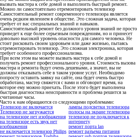
вызвать мастера к себе домой и выполнить быстрый ремонт.
Можно ли самостоятельно отремонтировать телевизор
Самостоятельный ремонт современного телевизора является
очень редким явлением в обществе. Это сложная задача, которая
требует от вас специальных знаний и навыков.
Самостоятельный ремонт без должного уровня знаний не просто
приведет к еще более серьезным повреждениям, но и принесет
довольно высокий уровень опасности для самого человека. Не
стоит рисковать своим здоровьем или даже жизнью, пытаясь
отремонтировать телевизор. Это сложная электроника, которая
требует особенного профессионализма.
При всем этом вы можете вызвать мастера к себе домой и
получить ремонт профессионального уровня. Стоимость вызова
мастера и ремонта будут очень дешевыми, а значит, вы не
должны отказывать себе в таком уровне услуг. Необходимо
попросту оставить заявку на сайте, она будет очень быстро
обработана, мастер свяжется с вами и обговорит время, на
которое ему можно приехать. После этого будет выполнена
быстрая диагностика неисправности и проблема решится за
считанные часы.
Часто к нам обращаются со следующими проблемами:
Телевизор не включается
лампы подсветки телевизора
Телевизор не загружается
полосы на экране телевизора
на телевизоре нет изображения
телевизор не подключается к
на телевизоре есть звук нет
интернету
изображения
ремонт порта lan
не включается телевизор Philips
ремонт разъема питания
ремонт телевизоров Toshiba
ремонт usb портов телевизора