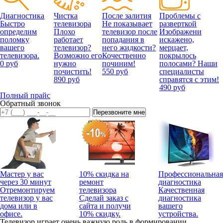
Диагностика
Чистка
После залития
Проблемы с
Быстро
телевизора
Не показывает
разверткой
определим
Плохо
телевизор после
Изображени
поломку
работает
попадания в
искажено,
вашего
телевизор?
него жидкости?
мерцает,
телевизора.
Возможно его
Кочественно
покрылось
0 руб
нужно
починим!
полосами? Наши
почистить!
550 руб
специалисты
890 руб
справятся с этим!
490 руб
Полный прайс
Обратный звонок
Мастер у вас
10% скидка на
Профессиональная
через 30 минут
ремонт
диагностика
Отремонтируем
телевизора
Качественная
телевизор у вас
Сделай заказ с
диагностика
дома или в
сайта и получи
вашего
офисе.
10% скидку.
устройства.
Телевизор играет очень важную роль в формировании