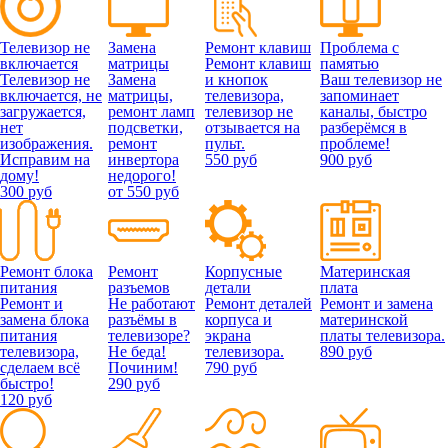
Телевизор не
Замена
Ремонт клавиш
Проблема с
включается
матрицы
Ремонт клавиш
памятью
Телевизор не
Замена
и кнопок
Ваш телевизор не
включается, не
матрицы,
телевизора,
запоминает
загружается,
ремонт ламп
телевизор не
каналы, быстро
нет
подсветки,
отзывается на
разберёмся в
изображения.
ремонт
пульт.
проблеме!
Исправим на
инвертора
550 руб
900 руб
дому!
недорого!
300 руб
от 550 руб
Ремонт блока
Ремонт
Корпусные
Материнская
питания
разъемов
детали
плата
Ремонт и
Не работают
Ремонт деталей
Ремонт и замена
замена блока
разъёмы в
корпуса и
материнской
питания
телевизоре?
экрана
платы телевизора.
телевизора,
Не беда!
телевизора.
890 руб
сделаем всё
Починим!
790 руб
быстро!
290 руб
120 руб