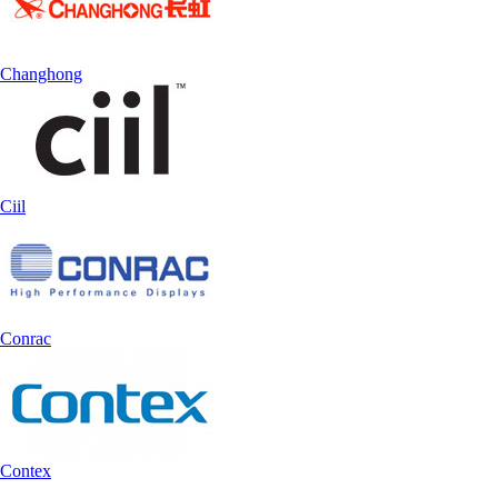
Changhong
Ciil
Conrac
Contex