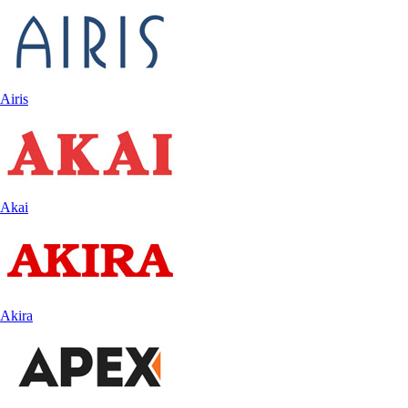
Airis
Akai
Akira