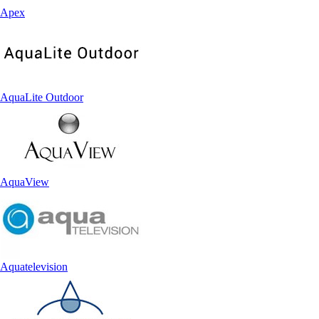
Apex
AquaLite Outdoor
AquaView
Aquatelevision