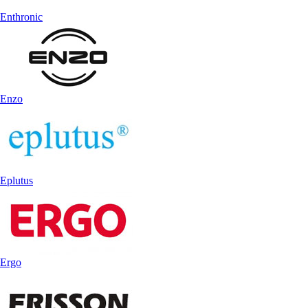
Enthronic
Enzo
Eplutus
Ergo