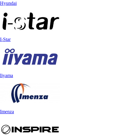
Hyundai
I-Star
Iiyama
Imenza