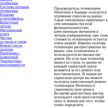
телевизора
Система питания
Производитель телевизоров
телевизора
Westvision в Кашире пользуется
Разъемы
огромным спросом на рынке.
и интерфейсы
Такая электроника привлекает к
Корпусные
себе внимание богатой
детали
функциональностью,
Материнская
качественным звучанием и
плата
четким изображением, при этом
Чистка
стоимость телевизоров остается
от пыли и грязи
очень низкой. Именно поэтому
Ремонт после
телевизоры распространены на
залития
рынке, они установлены и
Проблемы с
используются во множестве
разверткой
домов. Но если ваш телевизор
Диагностика
вышел из строя, то далеко не
неисправности
каждый сервисный центр
возьмется за его ремонт или
восстановление. В нашем же
сервисном центре вы можете
получить качественный ремонт
телевизоров Westvision и
сэкономить свои деньги.
Во время диагностики мастер
использует свой многолетний
опыт и знания для того, чтобы
точно определить