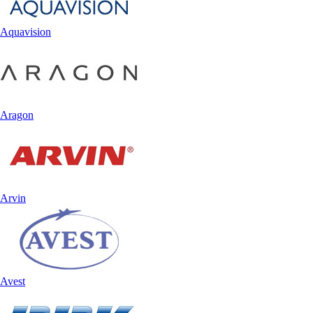
Aquavision
Aragon
Arvin
Avest