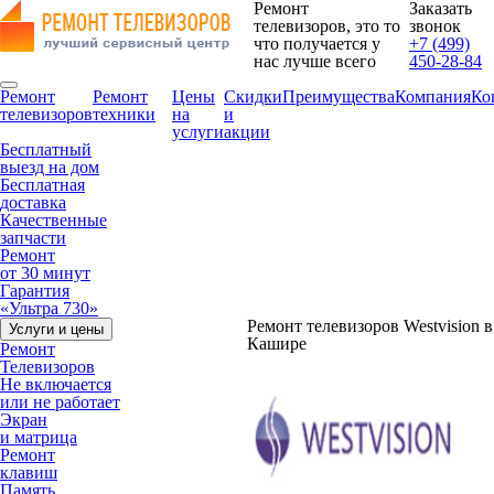
Ремонт
Заказать
телевизоров, это то
звонок
что получается у
+7 (499)
нас лучше всего
450-28-84
Ремонт
Ремонт
Цены
Скидки
Преимущества
Компания
Ко
телевизоров
техники
на
и
услуги
акции
Бесплатный
выезд на дом
Бесплатная
доставка
Качественные
запчасти
Ремонт
от 30 минут
Гарантия
«Ультра 730»
Ремонт телевизоров Westvision в
Услуги и цены
Кашире
Ремонт
Телевизоров
Не включается
или не работает
Экран
и матрица
Ремонт
клавиш
Память