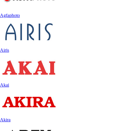
Agfaphoto
Airis
Akai
Akira