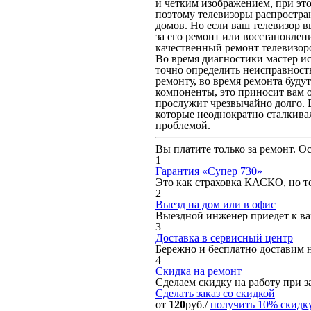
и четким изображением, при это
поэтому телевизоры распростра
домов. Но если ваш телевизор в
за его ремонт или восстановле
качественный ремонт телевизор
Во время диагностики мастер ис
точно определить неисправность
ремонту, во время ремонта буду
компоненты, это приносит вам о
прослужит чрезвычайно долго. 
которые неоднократно сталкива
проблемой.
Вы платите только за ремонт. О
1
Гарантия «Супер 730»
Это как страховка КАСКО, но то
2
Выезд на дом или в офис
Выездной инженер приедет к вам
3
Доставка в сервисный центр
Бережно и бесплатно доставим 
4
Скидка на ремонт
Сделаем скидку на работу при за
Сделать заказ
со скидкой
от
120
руб./
получить 10% скидк