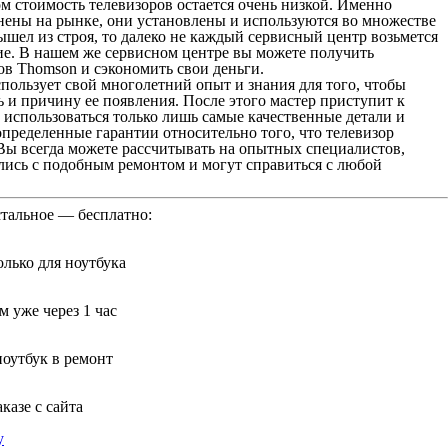
м стоимость телевизоров остается очень низкой. Именно
нены на рынке, они установлены и используются во множестве
ышел из строя, то далеко не каждый сервисный центр возьмется
ние. В нашем же сервисном центре вы можете получить
ов Thomson и сэкономить свои деньги.
пользует свой многолетний опыт и знания для того, чтобы
 и причину ее появления. После этого мастер приступит к
т использоваться только лишь самые качественные детали и
пределенные гарантии относительно того, что телевизор
Вы всегда можете рассчитывать на опытных специалистов,
лись с подобным ремонтом и могут справиться с любой
стальное — бесплатно:
лько для ноутбука
 уже через 1 час
ноутбук в ремонт
казе с сайта
у