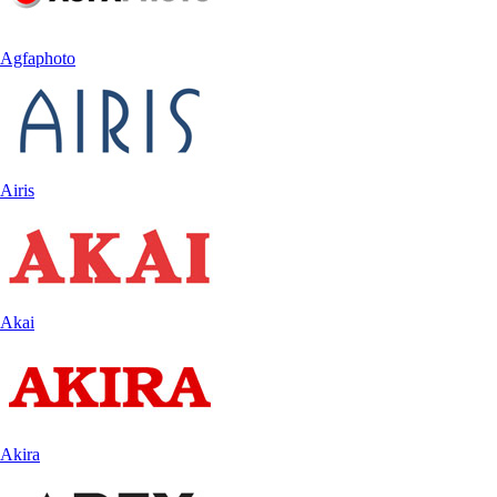
Agfaphoto
Airis
Akai
Akira