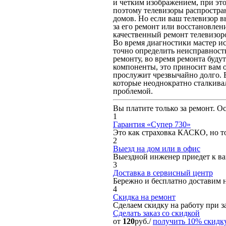
и четким изображением, при это
поэтому телевизоры распростра
домов. Но если ваш телевизор в
за его ремонт или восстановле
качественный ремонт телевизоро
Во время диагностики мастер ис
точно определить неисправность
ремонту, во время ремонта буду
компоненты, это приносит вам о
прослужит чрезвычайно долго. 
которые неоднократно сталкива
проблемой.
Вы платите только за ремонт. О
1
Гарантия «Супер 730»
Это как страховка КАСКО, но то
2
Выезд на дом или в офис
Выездной инженер приедет к вам
3
Доставка в сервисный центр
Бережно и бесплатно доставим 
4
Скидка на ремонт
Сделаем скидку на работу при за
Сделать заказ
со скидкой
от
120
руб./
получить 10% скидк