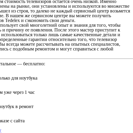
м стоимость телевизоров остается очень низкой. Именно
нены на рынке, они установлены и используются во множестве
ышел из строя, то далеко не каждый сервисный центр возьмется
ние. В нашем же сервисном центре вы можете получить
в Tedelex и сэкономить свои деньги.
пользует свой многолетний опыт и знания для того, чтобы
 и причину ее появления. После этого мастер приступит к
т использоваться только лишь самые качественные детали и
пределенные гарантии относительно того, что телевизор
Вы всегда можете рассчитывать на опытных специалистов,
лись с подобным ремонтом и могут справиться с любой
стальное — бесплатно:
лько для ноутбука
 уже через 1 час
ноутбук в ремонт
казе с сайта
у