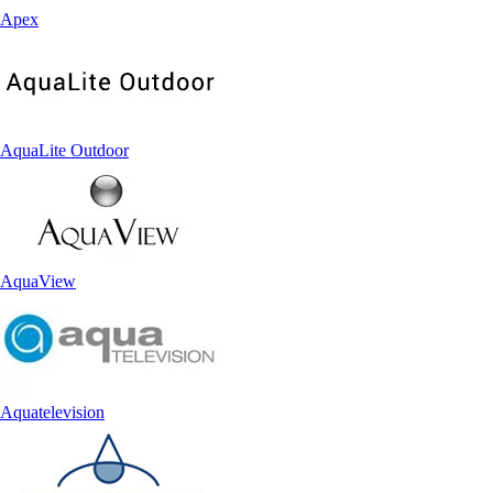
Apex
AquaLite Outdoor
AquaView
Aquatelevision