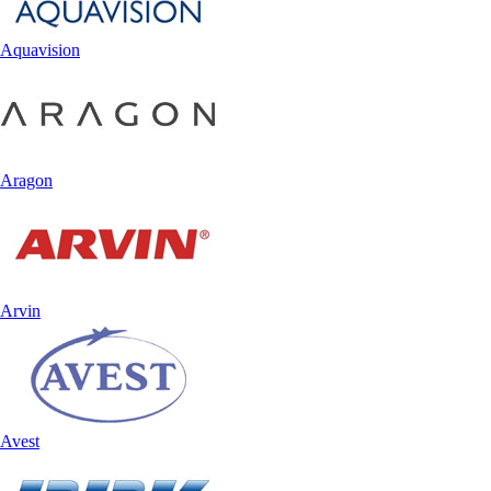
Aquavision
Aragon
Arvin
Avest