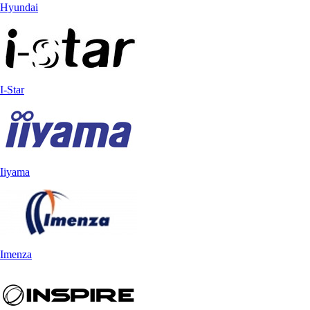
Hyundai
I-Star
Iiyama
Imenza