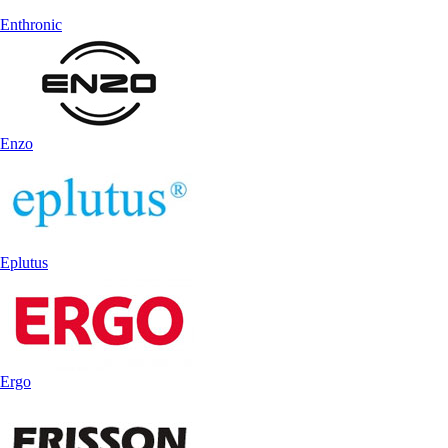
Enthronic
Enzo
Eplutus
Ergo