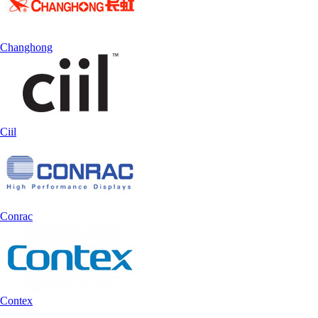
Changhong
Ciil
Conrac
Contex