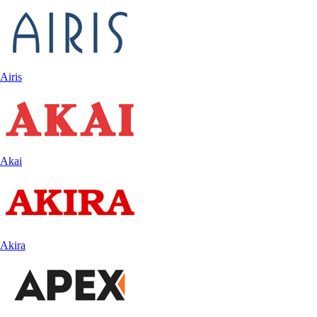
Airis
Akai
Akira