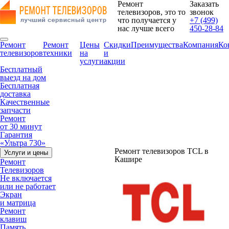
Ремонт
Заказать
телевизоров, это то
звонок
что получается у
+7 (499)
нас лучше всего
450-28-84
Ремонт
Ремонт
Цены
Скидки
Преимущества
Компания
Ко
телевизоров
техники
на
и
услуги
акции
Бесплатный
выезд на дом
Бесплатная
доставка
Качественные
запчасти
Ремонт
от 30 минут
Гарантия
«Ультра 730»
Ремонт телевизоров TCL в
Услуги и цены
Кашире
Ремонт
Телевизоров
Не включается
или не работает
Экран
и матрица
Ремонт
клавиш
Память