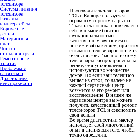
телевизора
Система питания
Производитель телевизоров
телевизора
TCL в Кашире пользуется
Разъемы
огромным спросом на рынке.
и интерфейсы
Такая электроника привлекает к
Корпусные
себе внимание богатой
детали
функциональностью,
Материнская
качественным звучанием и
плата
четким изображением, при этом
Чистка
стоимость телевизоров остается
от пыли и грязи
очень низкой. Именно поэтому
Ремонт после
телевизоры распространены на
залития
рынке, они установлены и
Проблемы с
используются во множестве
разверткой
домов. Но если ваш телевизор
Диагностика
вышел из строя, то далеко не
неисправности
каждый сервисный центр
возьмется за его ремонт или
восстановление. В нашем же
сервисном центре вы можете
получить качественный ремонт
телевизоров TCL и сэкономить
свои деньги.
Во время диагностики мастер
использует свой многолетний
опыт и знания для того, чтобы
точно определить