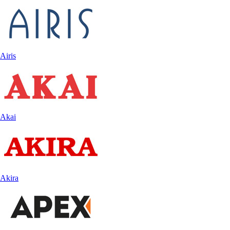
Airis
Akai
Akira