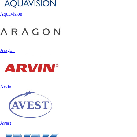
Aquavision
Aragon
Arvin
Avest