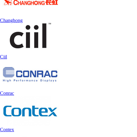
Changhong
Ciil
Conrac
Contex