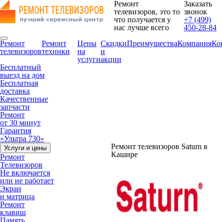
Ремонт
Заказать
телевизоров, это то
звонок
что получается у
+7 (499)
нас лучше всего
450-28-84
Ремонт
Ремонт
Цены
Скидки
Преимущества
Компания
Ко
телевизоров
техники
на
и
услуги
акции
Бесплатный
выезд на дом
Бесплатная
доставка
Качественные
запчасти
Ремонт
от 30 минут
Гарантия
«Ультра 730»
Ремонт телевизоров Saturn в
Услуги и цены
Кашире
Ремонт
Телевизоров
Не включается
или не работает
Экран
и матрица
Ремонт
клавиш
Память