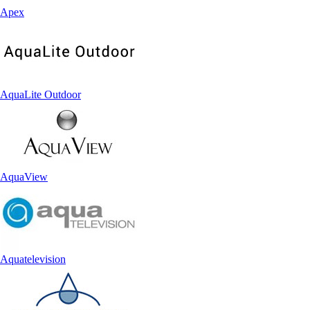
Apex
AquaLite Outdoor
AquaView
Aquatelevision