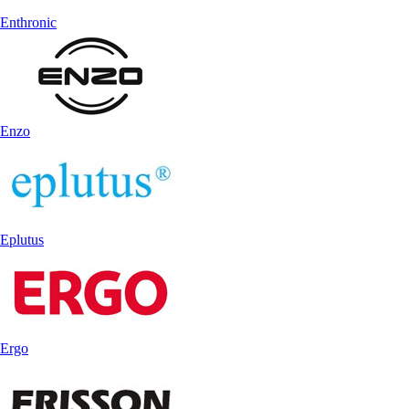
Enthronic
Enzo
Eplutus
Ergo