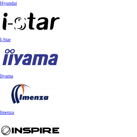
Hyundai
I-Star
Iiyama
Imenza