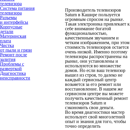
телевизора
Система питания
Производитель телевизоров
телевизора
Saturn в Кашире пользуется
Разъемы
огромным спросом на рынке.
и интерфейсы
Такая электроника привлекает к
Корпусные
себе внимание богатой
детали
функциональностью,
Материнская
качественным звучанием и
плата
четким изображением, при этом
Чистка
стоимость телевизоров остается
от пыли и грязи
очень низкой. Именно поэтому
Ремонт после
телевизоры распространены на
залития
рынке, они установлены и
Проблемы с
используются во множестве
разверткой
домов. Но если ваш телевизор
Диагностика
вышел из строя, то далеко не
неисправности
каждый сервисный центр
возьмется за его ремонт или
восстановление. В нашем же
сервисном центре вы можете
получить качественный ремонт
телевизоров Saturn и
сэкономить свои деньги.
Во время диагностики мастер
использует свой многолетний
опыт и знания для того, чтобы
точно определить