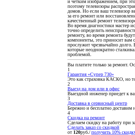
и четким изображением, при это
поэтому телевизоры распростра
домов. Но если ваш телевизор в
за его ремонт или восстановле
качественный ремонт телевизоро
Во время диагностики мастер ис
точно определить неисправность
ремонту, во время ремонта буду
компоненты, это приносит вам о
прослужит чрезвычайно долго. 
которые неоднократно сталкива
проблемой.
Вы платите только за ремонт. О
1
Гарантия «Супер 730»
Это как страховка КАСКО, но то
2
Выезд на дом или в офис
Выездной инженер приедет к вам
3
Доставка в сервисный центр
Бережно и бесплатно доставим 
4
Скидка на ремонт
Сделаем скидку на работу при за
Сделать заказ
со скидкой
от
120
руб./
получить 10% скидк