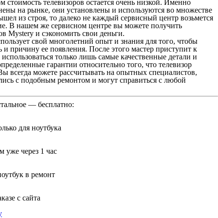
м стоимость телевизоров остается очень низкой. Именно
нены на рынке, они установлены и используются во множестве
ышел из строя, то далеко не каждый сервисный центр возьмется
ние. В нашем же сервисном центре вы можете получить
в Mystery и сэкономить свои деньги.
пользует свой многолетний опыт и знания для того, чтобы
 и причину ее появления. После этого мастер приступит к
т использоваться только лишь самые качественные детали и
пределенные гарантии относительно того, что телевизор
Вы всегда можете рассчитывать на опытных специалистов,
лись с подобным ремонтом и могут справиться с любой
стальное — бесплатно:
лько для ноутбука
 уже через 1 час
ноутбук в ремонт
казе с сайта
у