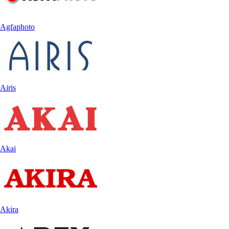
Agfaphoto
Airis
Akai
Akira