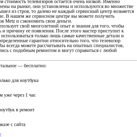
м стоимость телевизоров остается очень низкой. Именно
нены на рынке, они установлены и используются во множестве
ышел из строя, то далеко не каждый сервисный центр возьмется
ние. В нашем же сервисном центре вы можете получить
в Metz и сэкономить свои деньги.
пользует свой многолетний опыт и знания для того, чтобы
 и причину ее появления. После этого мастер приступит к
т использоваться только лишь самые качественные детали и
пределенные гарантии относительно того, что телевизор
Вы всегда можете рассчитывать на опытных специалистов,
лись с подобным ремонтом и могут справиться с любой
стальное — бесплатно:
лько для ноутбука
 уже через 1 час
ноутбук в ремонт
казе с сайта
у