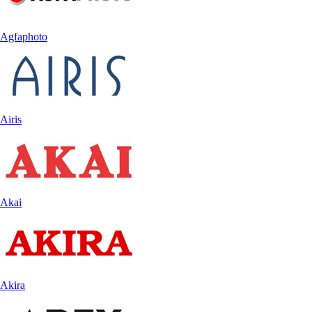
Agfaphoto
Airis
Akai
Akira