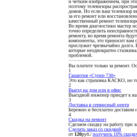
и четким изображением, при это
поэтому телевизоры распростра
домов. Но если ваш телевизор в
за его ремонт или восстановле
качественный ремонт телевизоро
Во время диагностики мастер ис
точно определить неисправность
ремонту, во время ремонта буду
компоненты, это приносит вам о
прослужит чрезвычайно долго. 
которые неоднократно сталкива
проблемой.
Вы платите только за ремонт. О
1
Гарантия «Супер 730»
Это как страховка КАСКО, но то
2
Выезд на дом или в офис
Выездной инженер приедет к вам
3
Доставка в сервисный центр
Бережно и бесплатно доставим 
4
Скидка на ремонт
Сделаем скидку на работу при за
Сделать заказ
со скидкой
от
120
руб./
получить 10% скидк