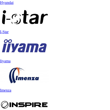
Hyundai
I-Star
Iiyama
Imenza