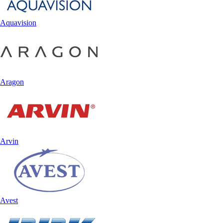
Aquavision
Aragon
Arvin
Avest