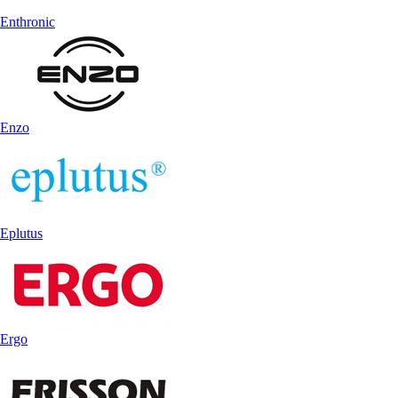
Enthronic
Enzo
Eplutus
Ergo