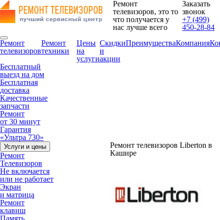
Ремонт
Заказать
телевизоров, это то
звонок
что получается у
+7 (499)
нас лучше всего
450-28-84
Ремонт
Ремонт
Цены
Скидки
Преимущества
Компания
Ко
телевизоров
техники
на
и
услуги
акции
Бесплатный
выезд на дом
Бесплатная
доставка
Качественные
запчасти
Ремонт
от 30 минут
Гарантия
«Ультра 730»
Ремонт телевизоров Liberton в
Услуги и цены
Кашире
Ремонт
Телевизоров
Не включается
или не работает
Экран
и матрица
Ремонт
клавиш
Память