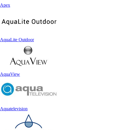
Apex
AquaLite Outdoor
AquaView
Aquatelevision