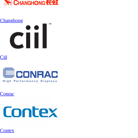
Changhong
Ciil
Conrac
Contex