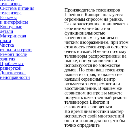
телевизора
Система питания
Производитель телевизоров
телевизора
Liberton в Кашире пользуется
Разъемы
огромным спросом на рынке.
и интерфейсы
Такая электроника привлекает к
Корпусные
себе внимание богатой
детали
функциональностью,
Материнская
качественным звучанием и
плата
четким изображением, при этом
Чистка
стоимость телевизоров остается
от пыли и грязи
очень низкой. Именно поэтому
Ремонт после
телевизоры распространены на
залития
рынке, они установлены и
Проблемы с
используются во множестве
разверткой
домов. Но если ваш телевизор
Диагностика
вышел из строя, то далеко не
неисправности
каждый сервисный центр
возьмется за его ремонт или
восстановление. В нашем же
сервисном центре вы можете
получить качественный ремонт
телевизоров Liberton и
сэкономить свои деньги.
Во время диагностики мастер
использует свой многолетний
опыт и знания для того, чтобы
точно определить