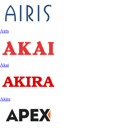
Airis
Akai
Akira