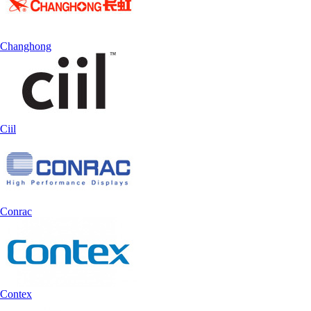
Changhong
Ciil
Conrac
Contex