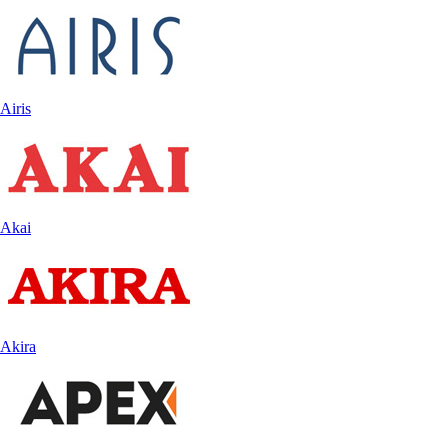
Airis
Akai
Akira