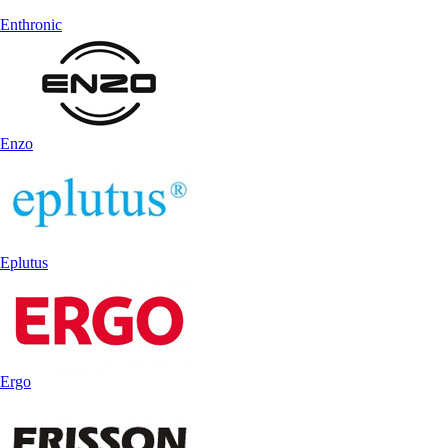
Enthronic
Enzo
Eplutus
Ergo