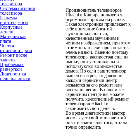
телевизора
Система питания
Производитель телевизоров
телевизора
Hitachi в Кашире пользуется
Разъемы
огромным спросом на рынке.
и интерфейсы
Такая электроника привлекает к
Корпусные
себе внимание богатой
детали
функциональностью,
Материнская
качественным звучанием и
плата
четким изображением, при этом
Чистка
стоимость телевизоров остается
от пыли и грязи
очень низкой. Именно поэтому
Ремонт после
телевизоры распространены на
залития
рынке, они установлены и
Проблемы с
используются во множестве
разверткой
домов. Но если ваш телевизор
Диагностика
вышел из строя, то далеко не
неисправности
каждый сервисный центр
возьмется за его ремонт или
восстановление. В нашем же
сервисном центре вы можете
получить качественный ремонт
телевизоров Hitachi и
сэкономить свои деньги.
Во время диагностики мастер
использует свой многолетний
опыт и знания для того, чтобы
точно определить