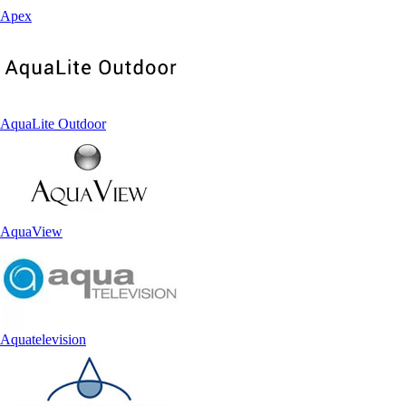
Apex
AquaLite Outdoor
AquaView
Aquatelevision