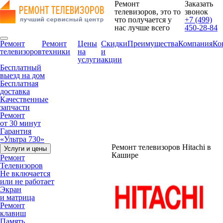
Ремонт
Заказать
телевизоров, это то
звонок
что получается у
+7 (499)
нас лучше всего
450-28-84
Ремонт
Ремонт
Цены
Скидки
Преимущества
Компания
Ко
телевизоров
техники
на
и
услуги
акции
Бесплатный
выезд на дом
Бесплатная
доставка
Качественные
запчасти
Ремонт
от 30 минут
Гарантия
«Ультра 730»
Ремонт телевизоров Hitachi в
Услуги и цены
Кашире
Ремонт
Телевизоров
Не включается
или не работает
Экран
и матрица
Ремонт
клавиш
Память