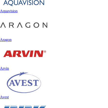
Aquavision
Aragon
Arvin
Avest