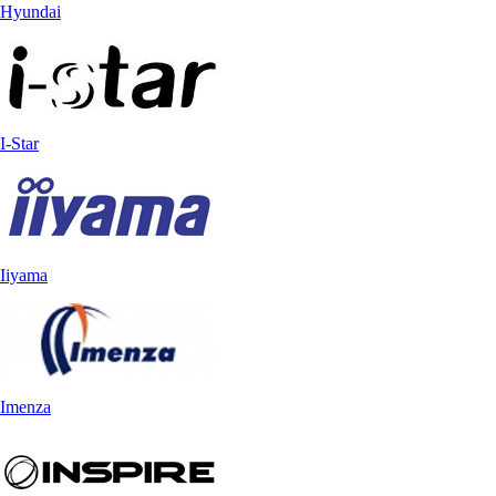
Hyundai
I-Star
Iiyama
Imenza