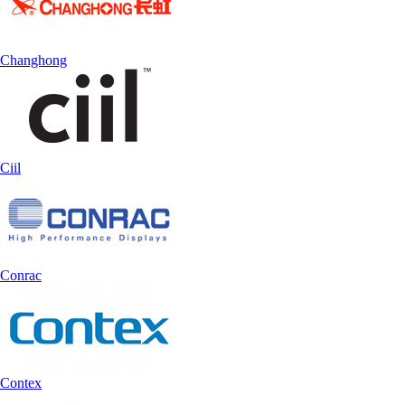
Changhong
Ciil
Conrac
Contex