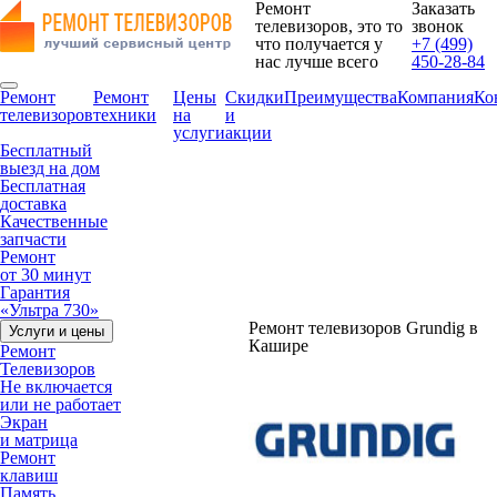
Ремонт
Заказать
телевизоров, это то
звонок
что получается у
+7 (499)
нас лучше всего
450-28-84
Ремонт
Ремонт
Цены
Скидки
Преимущества
Компания
Ко
телевизоров
техники
на
и
услуги
акции
Бесплатный
выезд на дом
Бесплатная
доставка
Качественные
запчасти
Ремонт
от 30 минут
Гарантия
«Ультра 730»
Ремонт телевизоров Grundig в
Услуги и цены
Кашире
Ремонт
Телевизоров
Не включается
или не работает
Экран
и матрица
Ремонт
клавиш
Память