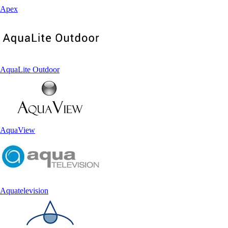
Apex
AquaLite Outdoor
AquaView
Aquatelevision