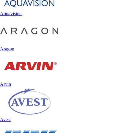
Aquavision
Aragon
Arvin
Avest