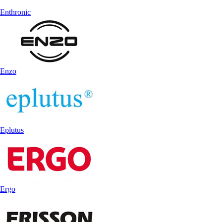
Enthronic
Enzo
Eplutus
Ergo