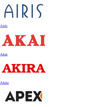
Airis
Akai
Akira