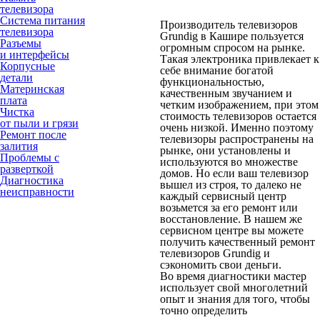
телевизора
Система питания
Производитель телевизоров
телевизора
Grundig в Кашире пользуется
Разъемы
огромным спросом на рынке.
и интерфейсы
Такая электроника привлекает к
Корпусные
себе внимание богатой
детали
функциональностью,
Материнская
качественным звучанием и
плата
четким изображением, при этом
Чистка
стоимость телевизоров остается
от пыли и грязи
очень низкой. Именно поэтому
Ремонт после
телевизоры распространены на
залития
рынке, они установлены и
Проблемы с
используются во множестве
разверткой
домов. Но если ваш телевизор
Диагностика
вышел из строя, то далеко не
неисправности
каждый сервисный центр
возьмется за его ремонт или
восстановление. В нашем же
сервисном центре вы можете
получить качественный ремонт
телевизоров Grundig и
сэкономить свои деньги.
Во время диагностики мастер
использует свой многолетний
опыт и знания для того, чтобы
точно определить