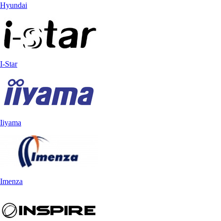
Hyundai
I-Star
Iiyama
Imenza