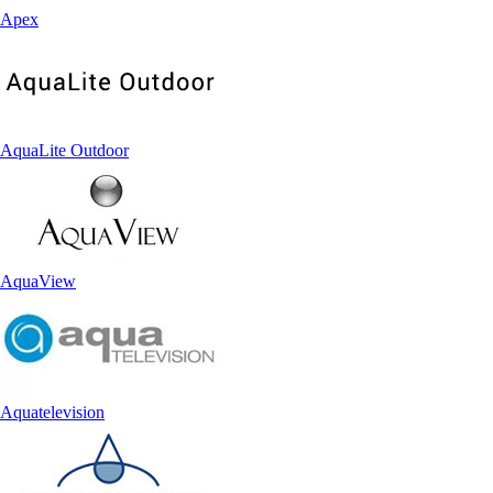
Apex
AquaLite Outdoor
AquaView
Aquatelevision