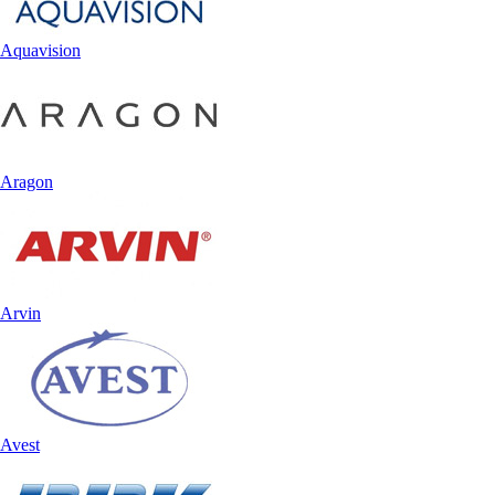
Aquavision
Aragon
Arvin
Avest