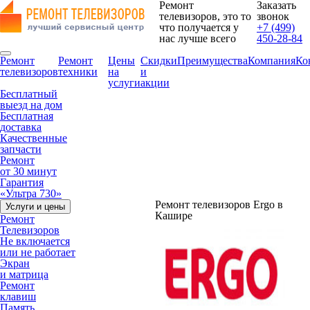
Ремонт
Заказать
телевизоров, это то
звонок
что получается у
+7 (499)
нас лучше всего
450-28-84
Ремонт
Ремонт
Цены
Скидки
Преимущества
Компания
Ко
телевизоров
техники
на
и
услуги
акции
Бесплатный
выезд на дом
Бесплатная
доставка
Качественные
запчасти
Ремонт
от 30 минут
Гарантия
«Ультра 730»
Ремонт телевизоров Ergo в
Услуги и цены
Кашире
Ремонт
Телевизоров
Не включается
или не работает
Экран
и матрица
Ремонт
клавиш
Память