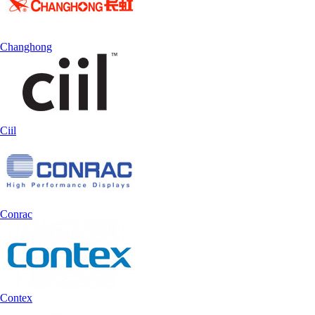
Changhong
Ciil
Conrac
Contex