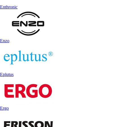
Enthronic
Enzo
Eplutus
Ergo