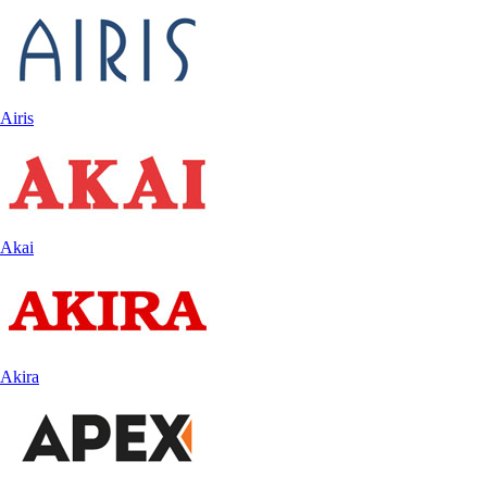
Airis
Akai
Akira