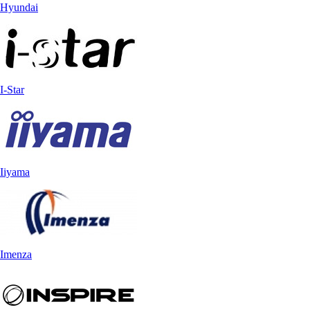
Hyundai
I-Star
Iiyama
Imenza