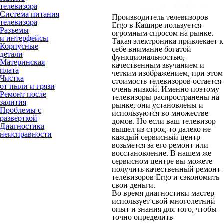
телевизора
Система питания
Производитель телевизоров
телевизора
Ergo в Кашире пользуется
Разъемы
огромным спросом на рынке.
и интерфейсы
Такая электроника привлекает к
Корпусные
себе внимание богатой
детали
функциональностью,
Материнская
качественным звучанием и
плата
четким изображением, при этом
Чистка
стоимость телевизоров остается
от пыли и грязи
очень низкой. Именно поэтому
Ремонт после
телевизоры распространены на
залития
рынке, они установлены и
Проблемы с
используются во множестве
разверткой
домов. Но если ваш телевизор
Диагностика
вышел из строя, то далеко не
неисправности
каждый сервисный центр
возьмется за его ремонт или
восстановление. В нашем же
сервисном центре вы можете
получить качественный ремонт
телевизоров Ergo и сэкономить
свои деньги.
Во время диагностики мастер
использует свой многолетний
опыт и знания для того, чтобы
точно определить