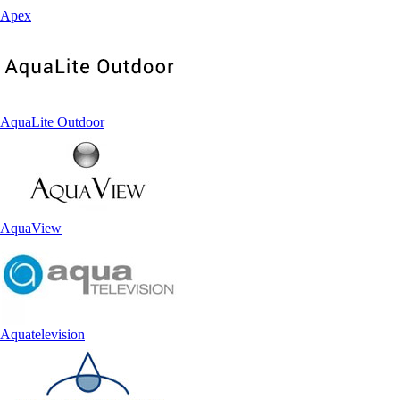
Apex
AquaLite Outdoor
AquaView
Aquatelevision