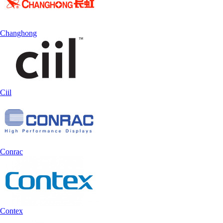
Changhong
Ciil
Conrac
Contex