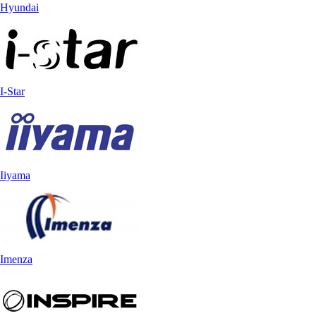
Hyundai
I-Star
Iiyama
Imenza