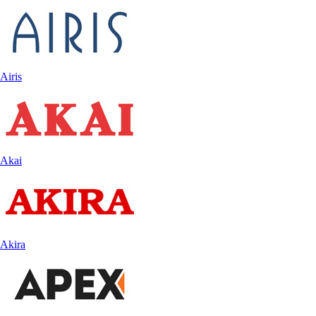
Airis
Akai
Akira