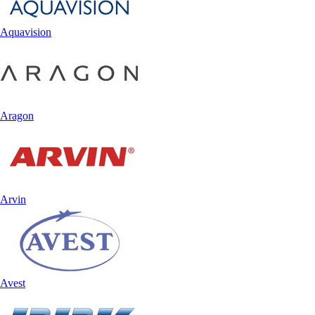
Aquavision
Aragon
Arvin
Avest