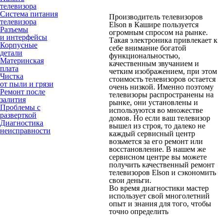
телевизора
Система питания
Производитель телевизоров
телевизора
Elson в Кашире пользуется
Разъемы
огромным спросом на рынке.
и интерфейсы
Такая электроника привлекает к
Корпусные
себе внимание богатой
детали
функциональностью,
Материнская
качественным звучанием и
плата
четким изображением, при этом
Чистка
стоимость телевизоров остается
от пыли и грязи
очень низкой. Именно поэтому
Ремонт после
телевизоры распространены на
залития
рынке, они установлены и
Проблемы с
используются во множестве
разверткой
домов. Но если ваш телевизор
Диагностика
вышел из строя, то далеко не
неисправности
каждый сервисный центр
возьмется за его ремонт или
восстановление. В нашем же
сервисном центре вы можете
получить качественный ремонт
телевизоров Elson и сэкономить
свои деньги.
Во время диагностики мастер
использует свой многолетний
опыт и знания для того, чтобы
точно определить