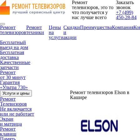
Ремонт
Заказать
телевизоров, это то
звонок
что получается у
+7 (499)
нас лучше всего
450-28-84
Ремонт
Ремонт
Цены
Скидки
Преимущества
Компания
Ко
телевизоров
техники
на
и
услуги
акции
Бесплатный
выезд на дом
Бесплатная
доставка
Качественные
запчасти
Ремонт
от 30 минут
Гарантия
«Ультра 730»
Ремонт телевизоров Elson в
Услуги и цены
Кашире
Ремонт
Телевизоров
Не включается
или не работает
Экран
и матрица
Ремонт
клавиш
Память