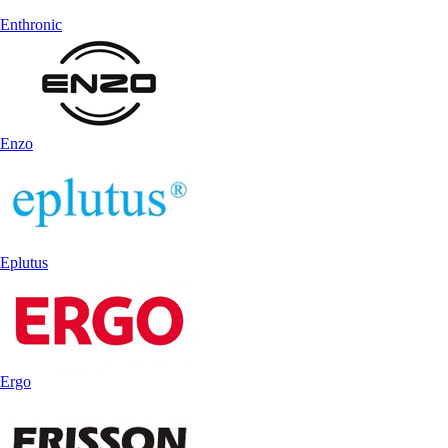
Enthronic
Enzo
Eplutus
Ergo