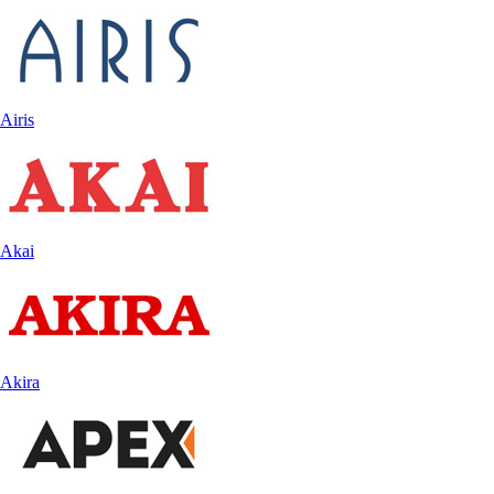
Airis
Akai
Akira