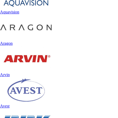
Aquavision
Aragon
Arvin
Avest