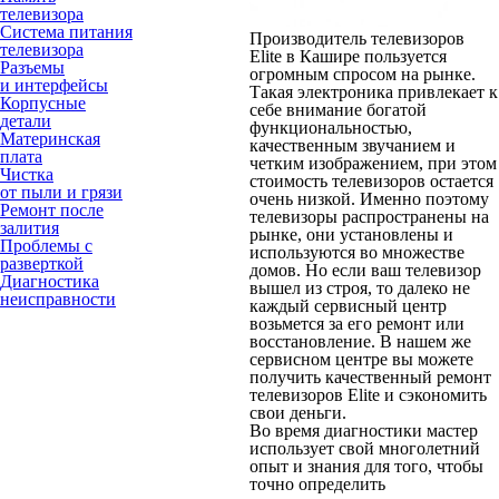
телевизора
Система питания
Производитель телевизоров
телевизора
Elite в Кашире пользуется
Разъемы
огромным спросом на рынке.
и интерфейсы
Такая электроника привлекает к
Корпусные
себе внимание богатой
детали
функциональностью,
Материнская
качественным звучанием и
плата
четким изображением, при этом
Чистка
стоимость телевизоров остается
от пыли и грязи
очень низкой. Именно поэтому
Ремонт после
телевизоры распространены на
залития
рынке, они установлены и
Проблемы с
используются во множестве
разверткой
домов. Но если ваш телевизор
Диагностика
вышел из строя, то далеко не
неисправности
каждый сервисный центр
возьмется за его ремонт или
восстановление. В нашем же
сервисном центре вы можете
получить качественный ремонт
телевизоров Elite и сэкономить
свои деньги.
Во время диагностики мастер
использует свой многолетний
опыт и знания для того, чтобы
точно определить