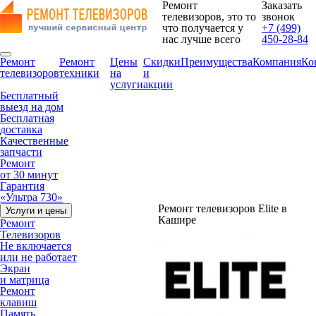
Ремонт
Заказать
телевизоров, это то
звонок
что получается у
+7 (499)
нас лучше всего
450-28-84
Ремонт
Ремонт
Цены
Скидки
Преимущества
Компания
Ко
телевизоров
техники
на
и
услуги
акции
Бесплатный
выезд на дом
Бесплатная
доставка
Качественные
запчасти
Ремонт
от 30 минут
Гарантия
«Ультра 730»
Ремонт телевизоров Elite в
Услуги и цены
Кашире
Ремонт
Телевизоров
Не включается
или не работает
Экран
и матрица
Ремонт
клавиш
Память