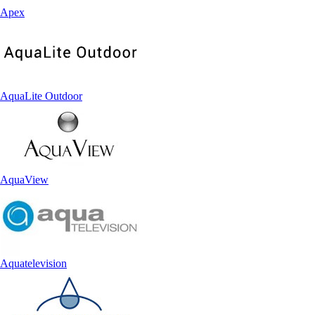
Apex
AquaLite Outdoor
AquaView
Aquatelevision