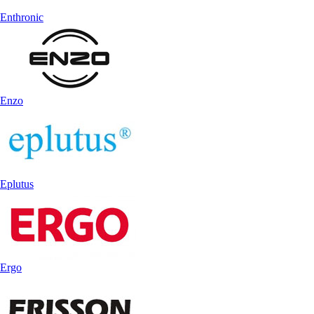
Enthronic
Enzo
Eplutus
Ergo