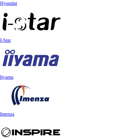
Hyundai
I-Star
Iiyama
Imenza