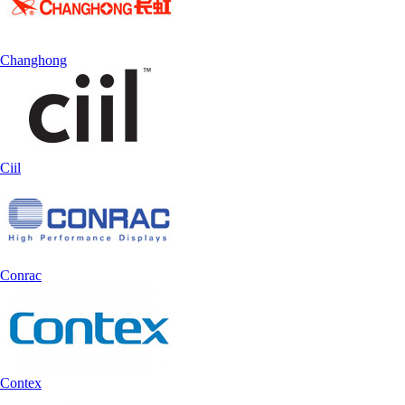
Changhong
Ciil
Conrac
Contex