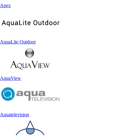
Apex
AquaLite Outdoor
AquaView
Aquatelevision