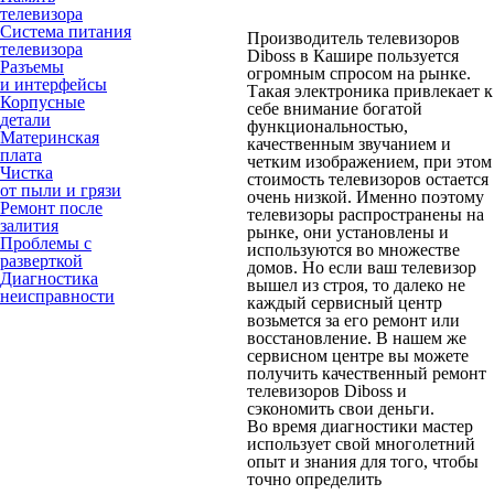
телевизора
Система питания
Производитель телевизоров
телевизора
Diboss в Кашире пользуется
Разъемы
огромным спросом на рынке.
и интерфейсы
Такая электроника привлекает к
Корпусные
себе внимание богатой
детали
функциональностью,
Материнская
качественным звучанием и
плата
четким изображением, при этом
Чистка
стоимость телевизоров остается
от пыли и грязи
очень низкой. Именно поэтому
Ремонт после
телевизоры распространены на
залития
рынке, они установлены и
Проблемы с
используются во множестве
разверткой
домов. Но если ваш телевизор
Диагностика
вышел из строя, то далеко не
неисправности
каждый сервисный центр
возьмется за его ремонт или
восстановление. В нашем же
сервисном центре вы можете
получить качественный ремонт
телевизоров Diboss и
сэкономить свои деньги.
Во время диагностики мастер
использует свой многолетний
опыт и знания для того, чтобы
точно определить