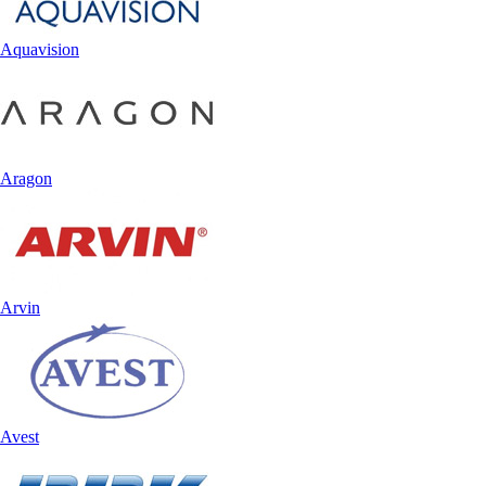
Aquavision
Aragon
Arvin
Avest