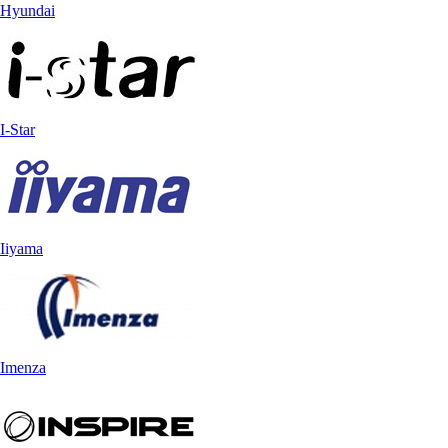
Hyundai
I-Star
Iiyama
Imenza