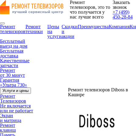
Ремонт
Заказать
телевизоров, это то
звонок
что получается у
+7 (499)
нас лучше всего
450-28-84
Ремонт
Ремонт
Цены
Скидки
Преимущества
Компания
Ко
телевизоров
техники
на
и
услуги
акции
Бесплатный
выезд на дом
Бесплатная
доставка
Качественные
запчасти
Ремонт
от 30 минут
Гарантия
«Ультра 730»
Ремонт телевизоров Diboss в
Услуги и цены
Кашире
Ремонт
Телевизоров
Не включается
или не работает
Экран
и матрица
Ремонт
клавиш
Память