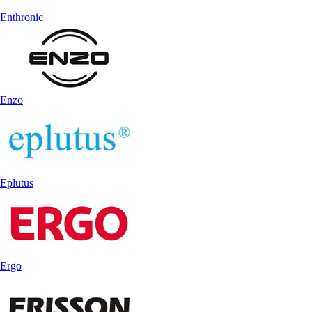
Enthronic
Enzo
Eplutus
Ergo