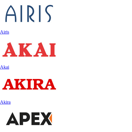
Airis
Akai
Akira