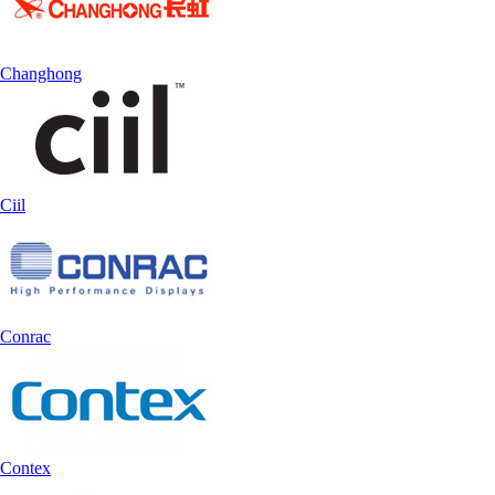
Changhong
Ciil
Conrac
Contex