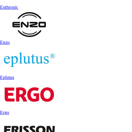
Enthronic
Enzo
Eplutus
Ergo