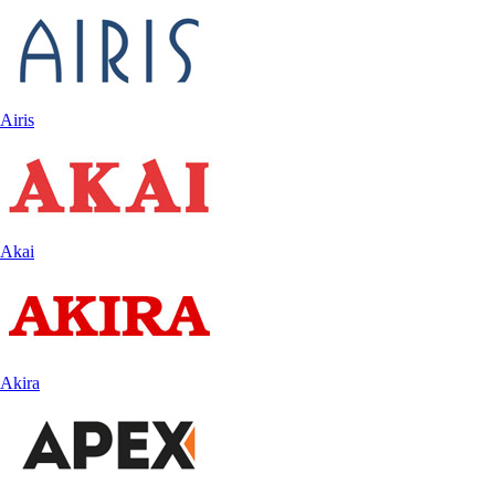
Airis
Akai
Akira