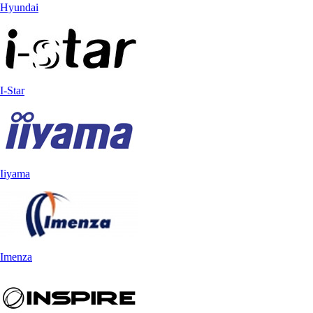
Hyundai
I-Star
Iiyama
Imenza