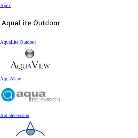
Apex
AquaLite Outdoor
AquaView
Aquatelevision