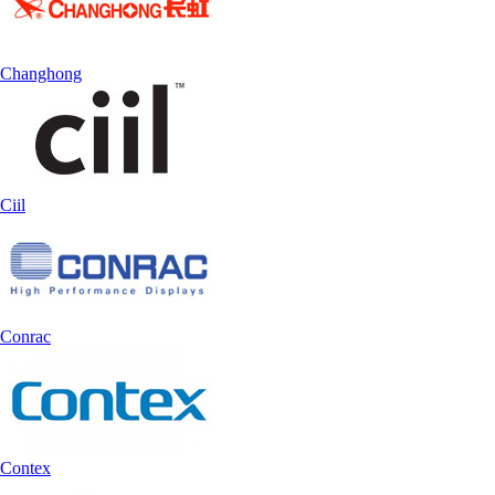
Changhong
Ciil
Conrac
Contex