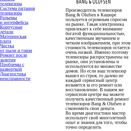
телевизора
Система питания
Производитель телевизоров
телевизора
Bang & Olufsen в Кашире
Разъемы
пользуется огромным спросом
и интерфейсы
на рынке. Такая электроника
Корпусные
привлекает к себе внимание
детали
богатой функциональностью,
Материнская
качественным звучанием и
плата
четким изображением, при этом
Чистка
стоимость телевизоров остается
от пыли и грязи
очень низкой. Именно поэтому
Ремонт после
телевизоры распространены на
залития
рынке, они установлены и
Проблемы с
используются во множестве
разверткой
домов. Но если ваш телевизор
Диагностика
вышел из строя, то далеко не
неисправности
каждый сервисный центр
возьмется за его ремонт или
восстановление. В нашем же
сервисном центре вы можете
получить качественный ремонт
телевизоров Bang & Olufsen и
сэкономить свои деньги.
Во время диагностики мастер
использует свой многолетний
опыт и знания для того, чтобы
точно определить