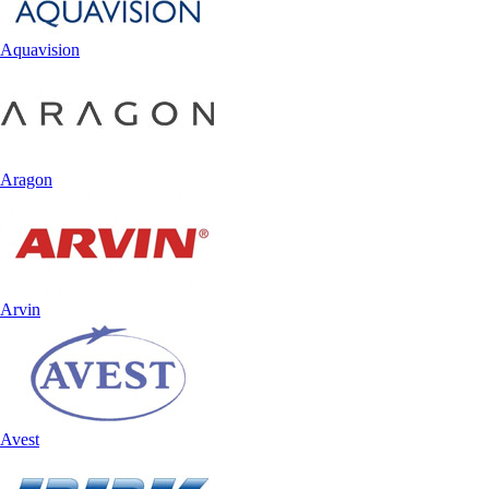
Aquavision
Aragon
Arvin
Avest