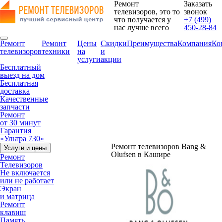
Ремонт
Заказать
телевизоров, это то
звонок
что получается у
+7 (499)
нас лучше всего
450-28-84
Ремонт
Ремонт
Цены
Скидки
Преимущества
Компания
Ко
телевизоров
техники
на
и
услуги
акции
Бесплатный
выезд на дом
Бесплатная
доставка
Качественные
запчасти
Ремонт
от 30 минут
Гарантия
«Ультра 730»
Ремонт телевизоров Bang &
Услуги и цены
Olufsen в Кашире
Ремонт
Телевизоров
Не включается
или не работает
Экран
и матрица
Ремонт
клавиш
Память