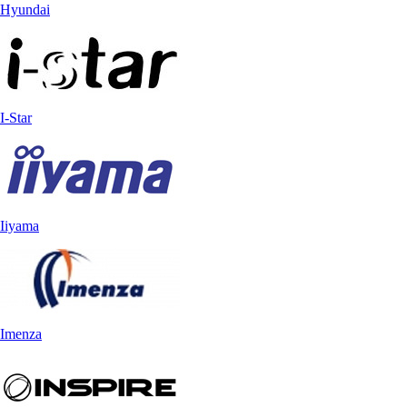
Hyundai
I-Star
Iiyama
Imenza