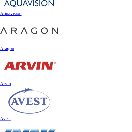
Aquavision
Aragon
Arvin
Avest