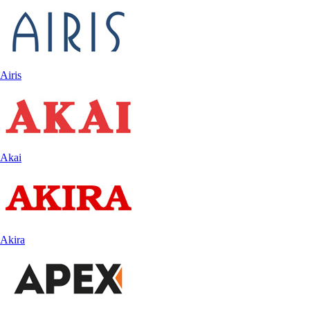
Airis
Akai
Akira