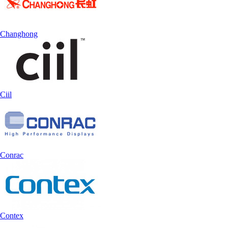
Changhong
Ciil
Conrac
Contex