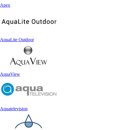
Apex
AquaLite Outdoor
AquaView
Aquatelevision