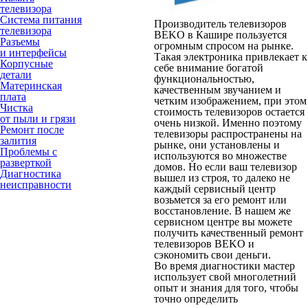
телевизора
Система питания
Производитель телевизоров
телевизора
BEKO в Кашире пользуется
Разъемы
огромным спросом на рынке.
и интерфейсы
Такая электроника привлекает к
Корпусные
себе внимание богатой
детали
функциональностью,
Материнская
качественным звучанием и
плата
четким изображением, при этом
Чистка
стоимость телевизоров остается
от пыли и грязи
очень низкой. Именно поэтому
Ремонт после
телевизоры распространены на
залития
рынке, они установлены и
Проблемы с
используются во множестве
разверткой
домов. Но если ваш телевизор
Диагностика
вышел из строя, то далеко не
неисправности
каждый сервисный центр
возьмется за его ремонт или
восстановление. В нашем же
сервисном центре вы можете
получить качественный ремонт
телевизоров BEKO и
сэкономить свои деньги.
Во время диагностики мастер
использует свой многолетний
опыт и знания для того, чтобы
точно определить