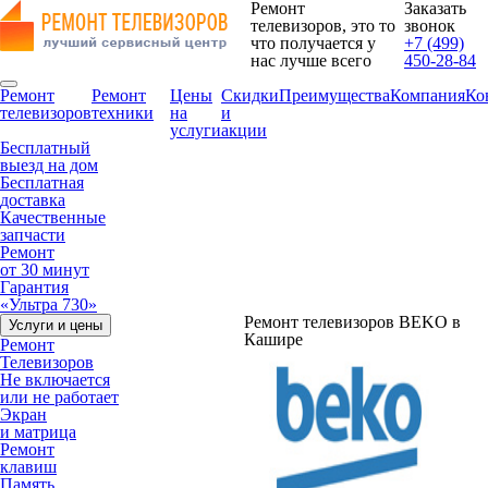
Ремонт
Заказать
телевизоров, это то
звонок
что получается у
+7 (499)
нас лучше всего
450-28-84
Ремонт
Ремонт
Цены
Скидки
Преимущества
Компания
Ко
телевизоров
техники
на
и
услуги
акции
Бесплатный
выезд на дом
Бесплатная
доставка
Качественные
запчасти
Ремонт
от 30 минут
Гарантия
«Ультра 730»
Ремонт телевизоров BEKO в
Услуги и цены
Кашире
Ремонт
Телевизоров
Не включается
или не работает
Экран
и матрица
Ремонт
клавиш
Память