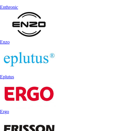
Enthronic
Enzo
Eplutus
Ergo