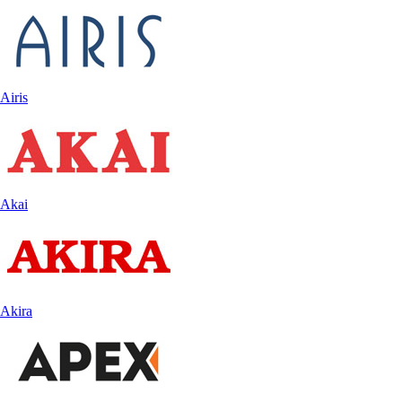
Airis
Akai
Akira