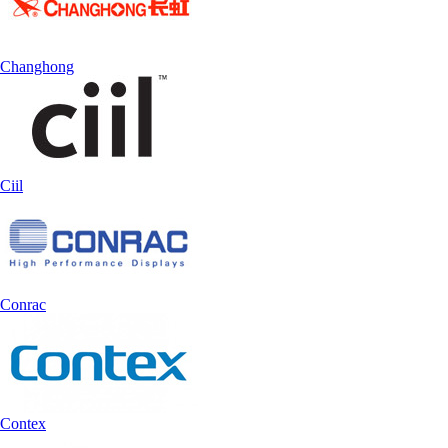
Changhong
Ciil
Conrac
Contex