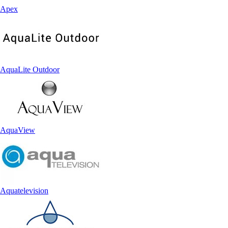
Apex
AquaLite Outdoor
AquaView
Aquatelevision