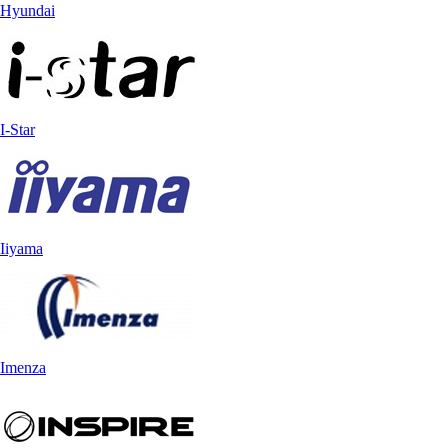
Hyundai
I-Star
Iiyama
Imenza