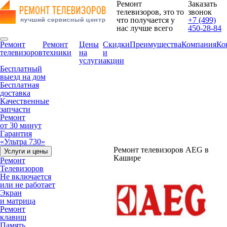
Ремонт
Заказать
телевизоров, это то
звонок
что получается у
+7 (499)
нас лучше всего
450-28-84
Ремонт
Ремонт
Цены
Скидки
Преимущества
Компания
Ко
телевизоров
техники
на
и
услуги
акции
Бесплатный
выезд на дом
Бесплатная
доставка
Качественные
запчасти
Ремонт
от 30 минут
Гарантия
«Ультра 730»
Ремонт телевизоров AEG в
Услуги и цены
Кашире
Ремонт
Телевизоров
Не включается
или не работает
Экран
и матрица
Ремонт
клавиш
Память