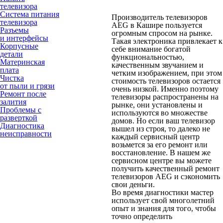
телевизора
Система питания
Производитель телевизоров
телевизора
AEG в Кашире пользуется
Разъемы
огромным спросом на рынке.
и интерфейсы
Такая электроника привлекает к
Корпусные
себе внимание богатой
детали
функциональностью,
Материнская
качественным звучанием и
плата
четким изображением, при этом
Чистка
стоимость телевизоров остается
от пыли и грязи
очень низкой. Именно поэтому
Ремонт после
телевизоры распространены на
залития
рынке, они установлены и
Проблемы с
используются во множестве
разверткой
домов. Но если ваш телевизор
Диагностика
вышел из строя, то далеко не
неисправности
каждый сервисный центр
возьмется за его ремонт или
восстановление. В нашем же
сервисном центре вы можете
получить качественный ремонт
телевизоров AEG и сэкономить
свои деньги.
Во время диагностики мастер
использует свой многолетний
опыт и знания для того, чтобы
точно определить