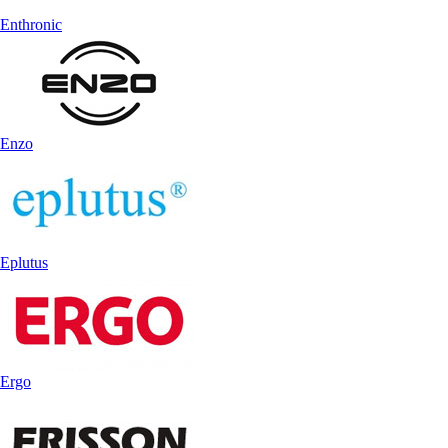
Enthronic
Enzo
Eplutus
Ergo