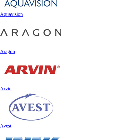
Aquavision
Aragon
Arvin
Avest